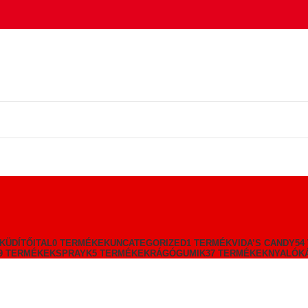
K
ÜDÍTŐITAL
0 TERMÉKEK
UNCATEGORIZED
1 TERMÉK
VIDA’S CANDY
54
9 TERMÉKEK
SPRAYK
5 TERMÉKEK
RÁGÓGUMIK
37 TERMÉKEK
NYALÓK