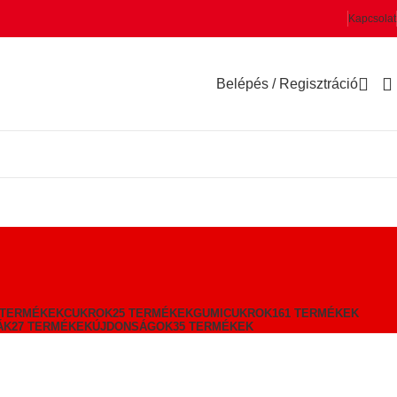
Kapcsolat
Belépés / Regisztráció
 TERMÉKEK
CUKROK
25 TERMÉKEK
GUMICUKROK
161 TERMÉKEK
ÁK
27 TERMÉKEK
ÚJDONSÁGOK
35 TERMÉKEK