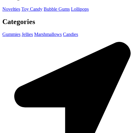
Novelties
Toy Candy
Bubble Gums
Lollipops
Categories
Gummies
Jellies
Marshmallows
Candies