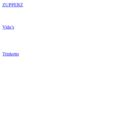
ZUPPERZ
Vida’s
Trinketto