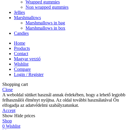
Wrapped gummies
Non wrapped gummies
Jellies
Marshmallows
Marshmallows in bag
Marshmallows in box
Candies
Home
Products
Contact
Magyar verzió
Wishlist
Compare
Login / Register
Shopping cart
Close
A weboldal sütiket használ annak érdekében, hogy a lehető legjobb
felhasználói élményt nyújtsa. Az oldal további használatával Ön
elfogadja az adatvédelmi szabályzatunkat.
Accept
Show
Hide
prices
Shop
0
Wishlist