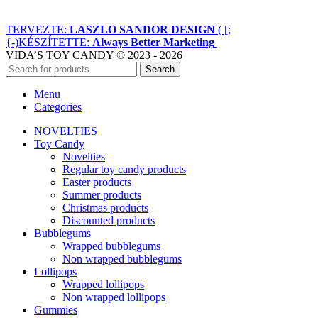
TERVEZTE:
LASZLO SANDOR DESIGN
( [;
{-)
KÉSZÍTETTE:
Always Better Marketing
VIDA’S TOY CANDY © 2023 - 2026
Search
Menu
Categories
NOVELTIES
Toy Candy
Novelties
Regular toy candy products
Easter products
Summer products
Christmas products
Discounted products
Bubblegums
Wrapped bubblegums
Non wrapped bubblegums
Lollipops
Wrapped lollipops
Non wrapped lollipops
Gummies