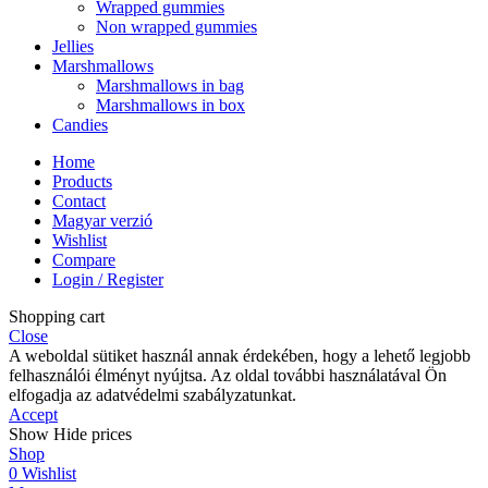
Wrapped gummies
Non wrapped gummies
Jellies
Marshmallows
Marshmallows in bag
Marshmallows in box
Candies
Home
Products
Contact
Magyar verzió
Wishlist
Compare
Login / Register
Shopping cart
Close
A weboldal sütiket használ annak érdekében, hogy a lehető legjobb
felhasználói élményt nyújtsa. Az oldal további használatával Ön
elfogadja az adatvédelmi szabályzatunkat.
Accept
Show
Hide
prices
Shop
0
Wishlist