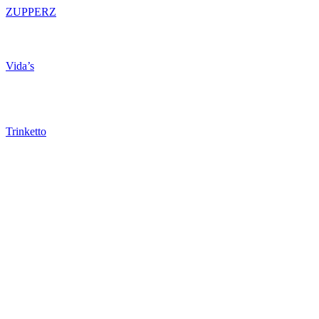
ZUPPERZ
Vida’s
Trinketto