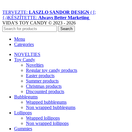
TERVEZTE:
LASZLO SANDOR DESIGN
( [;
{-)
KÉSZÍTETTE:
Always Better Marketing
VIDA’S TOY CANDY © 2023 - 2026
Search
Menu
Categories
NOVELTIES
Toy Candy
Novelties
Regular toy candy products
Easter products
Summer products
Christmas products
Discounted products
Bubblegums
Wrapped bubblegums
Non wrapped bubblegums
Lollipops
Wrapped lollipops
Non wrapped lollipops
Gummies