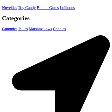
Novelties
Toy Candy
Bubble Gums
Lollipops
Categories
Gummies
Jellies
Marshmallows
Candies