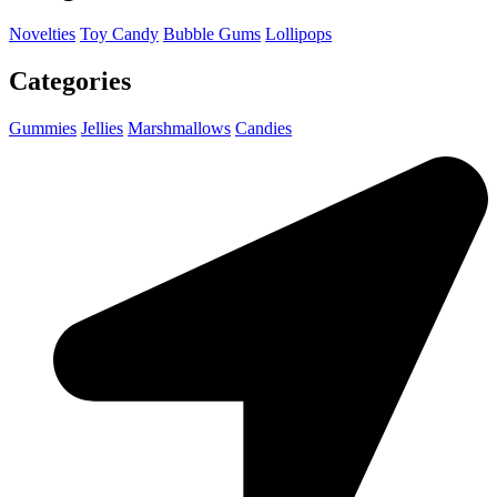
Novelties
Toy Candy
Bubble Gums
Lollipops
Categories
Gummies
Jellies
Marshmallows
Candies