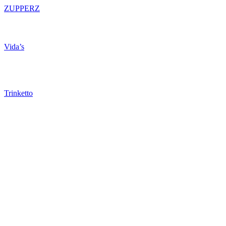
ZUPPERZ
Vida’s
Trinketto