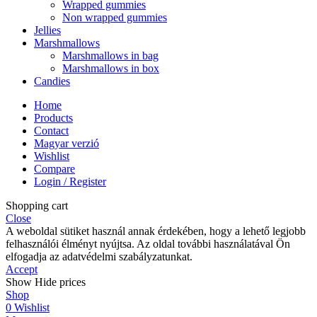
Wrapped gummies
Non wrapped gummies
Jellies
Marshmallows
Marshmallows in bag
Marshmallows in box
Candies
Home
Products
Contact
Magyar verzió
Wishlist
Compare
Login / Register
Shopping cart
Close
A weboldal sütiket használ annak érdekében, hogy a lehető legjobb
felhasználói élményt nyújtsa. Az oldal további használatával Ön
elfogadja az adatvédelmi szabályzatunkat.
Accept
Show
Hide
prices
Shop
0
Wishlist