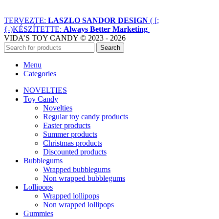
TERVEZTE:
LASZLO SANDOR DESIGN
( [;
{-)
KÉSZÍTETTE:
Always Better Marketing
VIDA’S TOY CANDY © 2023 - 2026
Search
Menu
Categories
NOVELTIES
Toy Candy
Novelties
Regular toy candy products
Easter products
Summer products
Christmas products
Discounted products
Bubblegums
Wrapped bubblegums
Non wrapped bubblegums
Lollipops
Wrapped lollipops
Non wrapped lollipops
Gummies